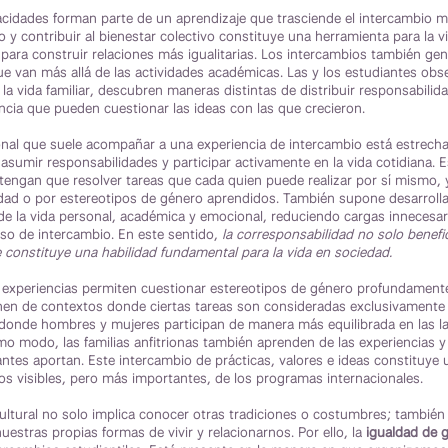
cidades forman parte de un aprendizaje que trasciende el intercambio 
y contribuir al bienestar colectivo constituye una herramienta para la v
 para construir relaciones más igualitarias. Los intercambios también ge
que van más allá de las actividades académicas. Las y los estudiantes ob
la vida familiar, descubren maneras distintas de distribuir responsabili
cia que pueden cuestionar las ideas con las que crecieron.
onal que suele acompañar a una experiencia de intercambio está estrech
asumir responsabilidades y participar activamente en la vida cotidiana. E
tengan que resolver tareas que cada quien puede realizar por sí mismo, 
ad o por estereotipos de género aprendidos. También supone desarroll
de la vida personal, académica y emocional, reduciendo cargas innecesar
o de intercambio. En este sentido,
la corresponsabilidad no solo benefici
e constituye una habilidad fundamental para la vida en sociedad.
 experiencias permiten cuestionar estereotipos de género profundamente
en de contextos donde ciertas tareas son consideradas exclusivamente
onde hombres y mujeres participan de manera más equilibrada en las l
mo modo, las familias anfitrionas también aprenden de las experiencias y
ntes aportan. Este intercambio de prácticas, valores e ideas constituye 
s visibles, pero más importantes, de los programas internacionales.
cultural no solo implica conocer otras tradiciones o costumbres; también 
uestras propias formas de vivir y relacionarnos. Por ello, la
igualdad de 