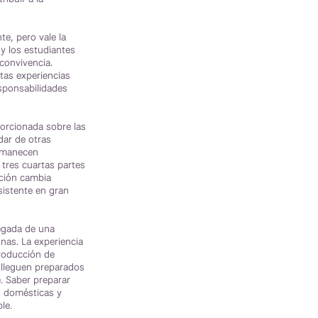
e, pero vale la
 y los estudiantes
convivencia.
tas experiencias
esponsabilidades
porcionada sobre las
dar de otras
ermanecen
 tres cuartas partes
ación cambia
sistente en gran
legada de una
onas. La experiencia
producción de
 lleguen preparados
e. Saber preparar
s domésticas y
le.