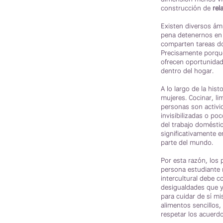
construcción de
rel
Existen diversos ám
pena detenernos en u
comparten tareas do
Precisamente porque
ofrecen oportunidade
dentro del hogar.
A lo largo de la hi
mujeres. Cocinar, li
personas son activi
invisibilizadas o po
del trabajo domésti
significativamente e
parte del mundo.
Por esta razón, los 
persona estudiante n
intercultural debe c
desigualdades que y
para cuidar de sí mi
alimentos sencillos,
respetar los acuerd