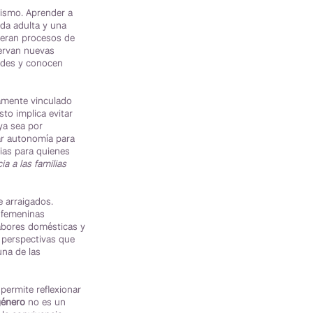
mismo. Aprender a
ida adulta y una
neran procesos de
servan nuevas
dades y conocen
amente vinculado
sto implica evitar
ya sea por
ar autonomía para
ias para quienes
a a las familias
 arraigados.
 femeninas
abores domésticas y
 perspectivas que
una de las
permite reflexionar
género
no es un