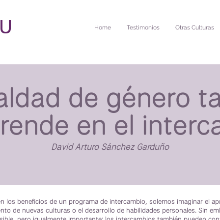
FU
Home
Testimonios
Otras Culturas
aldad de género 
rende en el inter
David Arturo Sánchez Garduño
los beneficios de un programa de intercambio, solemos imaginar el ap
nto de nuevas culturas o el desarrollo de habilidades personales. Sin em
ible, pero igualmente importante: los intercambios también pueden contr