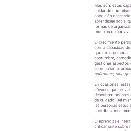
Más aún, estas capa
cuidar de uno mismo 
condición necesaria
aprendizaje social 
formas de organizar 
modelos de conviven
El crecimiento pers
con la capacidad de 
que otras personas 
costumbre, comodid
gestionar aspectos 
acompañan el proces
anfitrionas, sino qu
En ocasiones, estas
Jóvenes que provien
descubren hogares d
de cuidado. Del mis
las personas estudia
contribuciones meno
El aprendizaje inter
críticamente sobre n