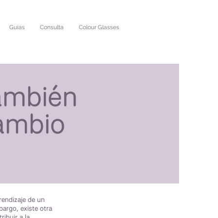
Guías
Consulta
Colour Glasses
también
cambio
rendizaje de un
bargo, existe otra
ibuir a la