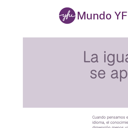
Mundo Y
La igu
se ap
Cuando pensamos en 
idioma, el conocimie
dimensión menos vis