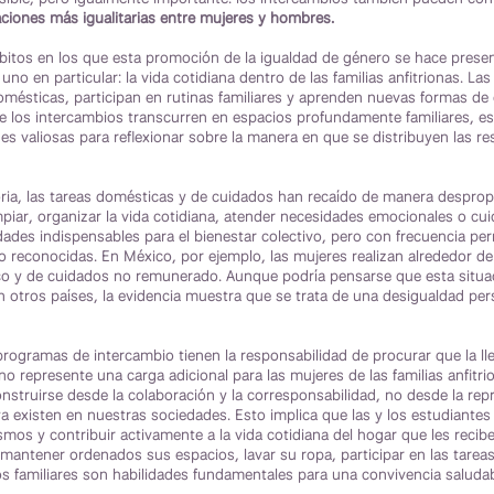
aciones más igualitarias entre mujeres y hombres.
bitos en los que esta promoción de la igualdad de género se hace present
no en particular: la vida cotidiana dentro de las familias anfitrionas. Las
mésticas, participan en rutinas familiares y aprenden nuevas formas de 
 los intercambios transcurren en espacios profundamente familiares, es
s valiosas para reflexionar sobre la manera en que se distribuyen las r
storia, las tareas domésticas y de cuidados han recaído de manera despro
mpiar, organizar la vida cotidiana, atender necesidades emocionales o cui
dades indispensables para el bienestar colectivo, pero con frecuencia p
co reconocidas. En México, por ejemplo, las mujeres realizan alrededor de
co y de cuidados no remunerado. Aunque podría pensarse que esta situ
n otros países, la evidencia muestra que se trata de una desigualdad per
programas de intercambio tienen la responsabilidad de procurar que la l
o represente una carga adicional para las mujeres de las familias anfitri
onstruirse desde la colaboración y la corresponsabilidad, no desde la re
a existen en nuestras sociedades. Esto implica que las y los estudiantes
smos y contribuir activamente a la vida cotidiana del hogar que les recib
 mantener ordenados sus espacios, lavar su ropa, participar en las tarea
os familiares son habilidades fundamentales para una convivencia saludab